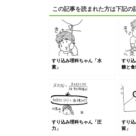
この記事を読まれた方は下記の
すり込み理科ちゃん「水
すり込
素」
糖と食
すり込み理科ちゃん「圧
すり込
力」
留」