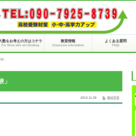
入塾をお考えの方はコチラ
教室情報
よくある質問
For those who are thinking
Classroom information
FAQs
実験」
験」
2013.11.29
教科学習