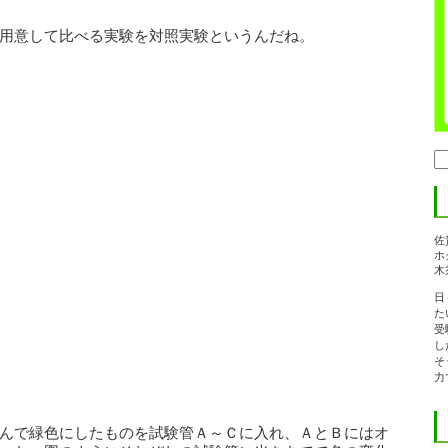
用意して比べる実験を対照実験というんだね。
検
索:
佐
ホ
木
日
た
受
し
そ
力
んで緑色にしたものを試験管Ａ～Ｃに入れ、ＡとＢにはオ