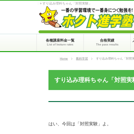
» すり込み理科ちゃん「対照実験」
各種講座料金一覧
合格実績
List of lecture rates
The pass results
Home
教科学習
すり込み理科ちゃん「対照
すり込み理科ちゃん「対照実
はい、今回は「対照実験」よ。