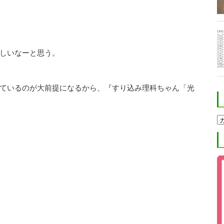
しいなーと思う。
ているのが大前提になるから、『すり込み理科ちゃん「光
ホ
ク
ト
進
学
塾
ブ
ロ
グ
カ
テ
ゴ
リ