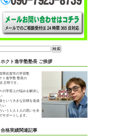
ホクト進学塾塾長 ご挨拶
賀県佐賀市の学習塾
クト進学塾 塾長の
須 正明です。
々の学習上の悩みを解決し
い
験という大きな目標を達成
たい
ういう１人１人の思いを全
でサポートします。
合格実績関連記事