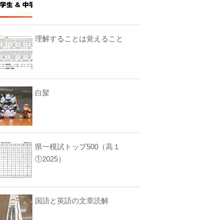
理解することは覚えること
白髪
県一模試トップ500（高１
①2025）
国語と英語の文章読解