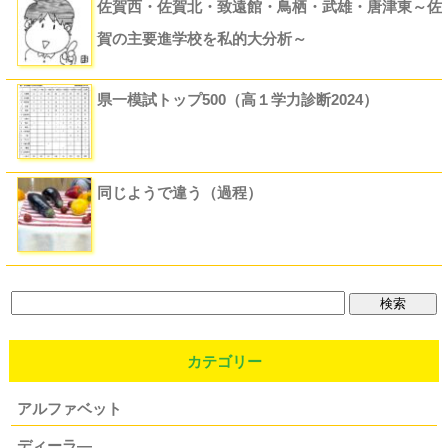
3ビュー
佐賀西・佐賀北・致遠館・鳥栖・武雄・唐津東～佐
賀の主要進学校を私的大分析～
2ビュー
県一模試トップ500（高１学力診断2024）
2ビュー
同じようで違う（過程）
2ビュー
カテゴリー
アルファベット
ディーラ―