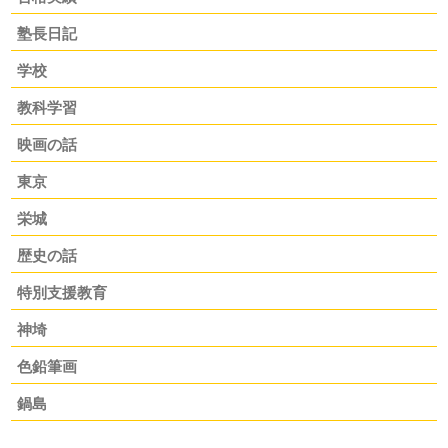
塾長日記
学校
教科学習
映画の話
東京
栄城
歴史の話
特別支援教育
神埼
色鉛筆画
鍋島