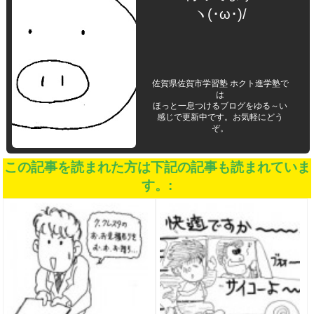
ヽ(･ω･)/
佐賀県佐賀市学習塾 ホクト進学塾で
は
ほっと一息つけるブログをゆる～い
感じで更新中です。お気軽にどう
ぞ。
この記事を読まれた方は下記の記事も読まれていま
す。: