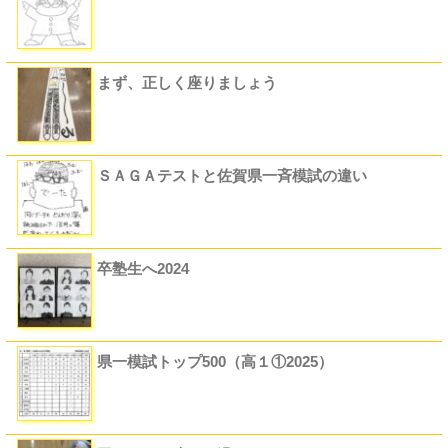
まず、正しく座りましょう
ＳＡＧＡテストと佐賀県一斉模試の違い
卒塾生へ2024
県一模試トップ500（高１①2025）