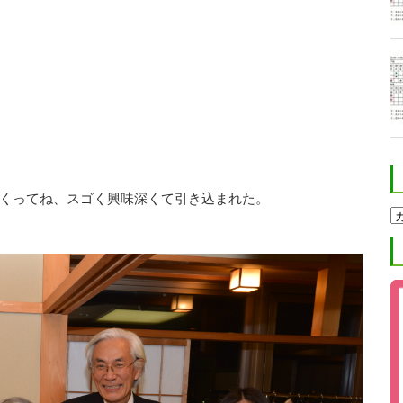
くってね、スゴく興味深くて引き込まれた。
ホ
ク
ト
進
学
塾
ブ
ロ
グ
カ
テ
ゴ
リ