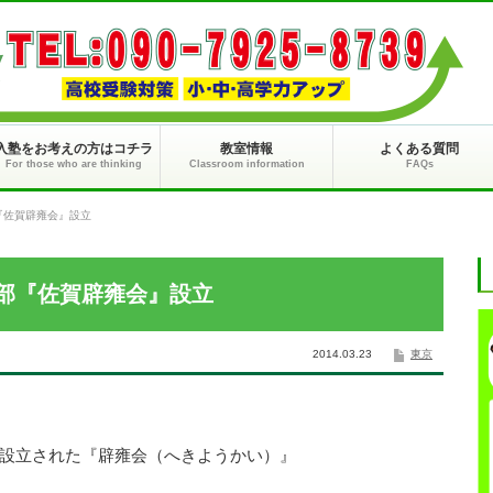
入塾をお考えの方はコチラ
教室情報
よくある質問
For those who are thinking
Classroom information
FAQs
『佐賀辟雍会』設立
部『佐賀辟雍会』設立
2014.03.23
東京
設立された『辟雍会（へきようかい）』