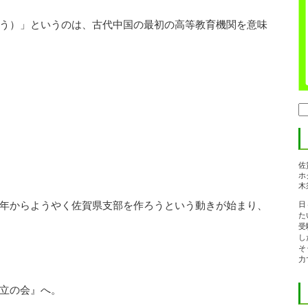
う）」というのは、古代中国の最初の高等教育機関を意味
検
索:
佐
ホ
木
年からようやく佐賀県支部を作ろうという動きが始まり、
日
た
受
し
そ
力
立の会』へ。