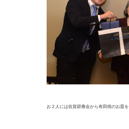
お２人には佐賀辟雍会から有田焼のお皿を