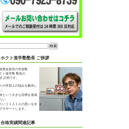
ホクト進学塾塾長 ご挨拶
賀県佐賀市の学習塾
クト進学塾 塾長の
須 正明です。
々の学習上の悩みを解決し
い
験という大きな目標を達成
たい
ういう１人１人の思いを全
でサポートします。
合格実績関連記事