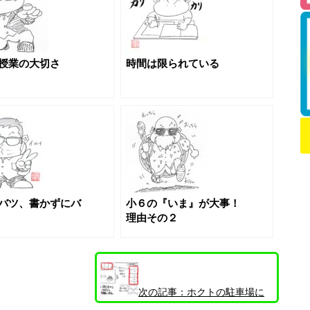
授業の大切さ
時間は限られている
バツ、書かずにバ
小６の『いま』が大事！
理由その２
次の記事：
ホクトの駐車場に
ついて