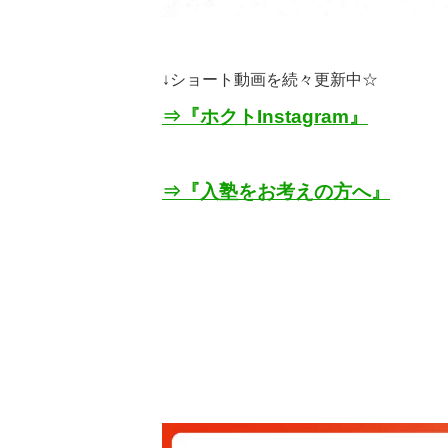
↓
ショート動画を続々更新中☆
⇒『ホクト
Instagram
』
⇒『入塾をお考えの方へ』