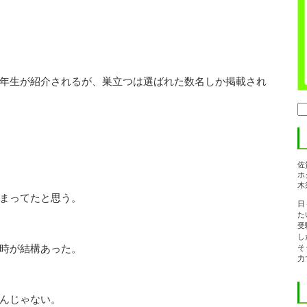
年生が紹介されるが、巣立つは選ばれた数名しか掲載され
検
索:
佐
ホ
木
まってたと思う。
日
た
受
し
時が結構あった。
そ
力
んじゃない。