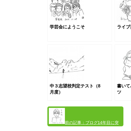
学芸会にようこそ
ライブ
中３志望校判定テスト（8
書いて
月度）
ツ
前の記事：
ブログ14年目に突
入