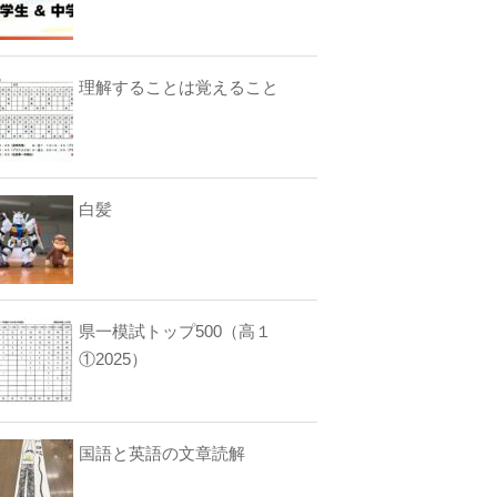
理解することは覚えること
白髪
県一模試トップ500（高１
①2025）
国語と英語の文章読解