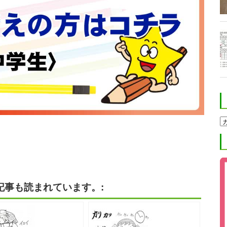
ホ
ク
ト
進
学
塾
ブ
ロ
グ
記事も読まれています。:
カ
テ
ゴ
リ