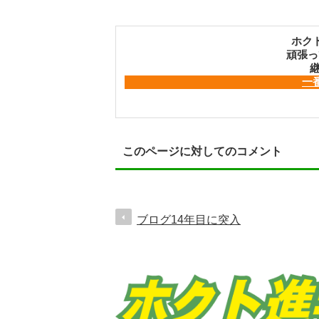
ホク
頑張っ
継
一
このページに対してのコメント
ブログ14年目に突入