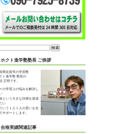
ホクト進学塾塾長 ご挨拶
賀県佐賀市の学習塾
クト進学塾 塾長の
須 正明です。
々の学習上の悩みを解決し
い
験という大きな目標を達成
たい
ういう１人１人の思いを全
でサポートします。
合格実績関連記事