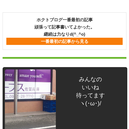
ホクトブログ一番最初の記事
頑張って記事書いてよかった。
継続は力なりd(^_^o)
一番最初の記事から見る
みんなの
いいね
待ってます
ヽ(･ω･)/