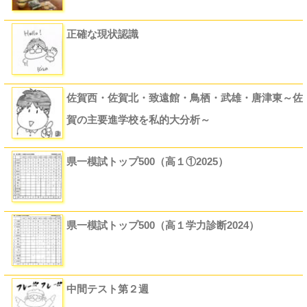
正確な現状認識
佐賀西・佐賀北・致遠館・鳥栖・武雄・唐津東～佐
賀の主要進学校を私的大分析～
県一模試トップ500（高１①2025）
県一模試トップ500（高１学力診断2024）
中間テスト第２週