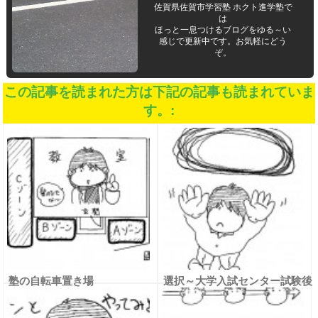
佐賀県佐賀市学習塾 ホクト進学塾で
は
ほっと一息つけるブログをゆる～い
感じで更新中です。お気軽にどう
ぞ。
この記事を読まれた方は下記の記事も読まれていま
す。:
塾の自転車置き場
選択～大学入試センター試験後
の卒塾生～