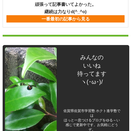
頑張って記事書いてよかった。
継続は力なりd(^_^o)
一番最初の記事から見る
みんなの
いいね
待ってます
ヽ(･ω･)/
佐賀県佐賀市学習塾 ホクト進学塾で
は
ほっと一息つけるブログをゆる～い
感じで更新中です。お気軽にどう
ぞ。