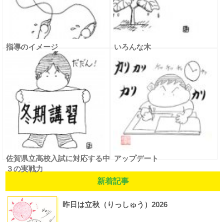
指導のイメージ
いろんな木
佐賀県立高校入試に対応する中
アップデート
３の実戦力
新着記事
昨日は立秋（りっしゅう）2026