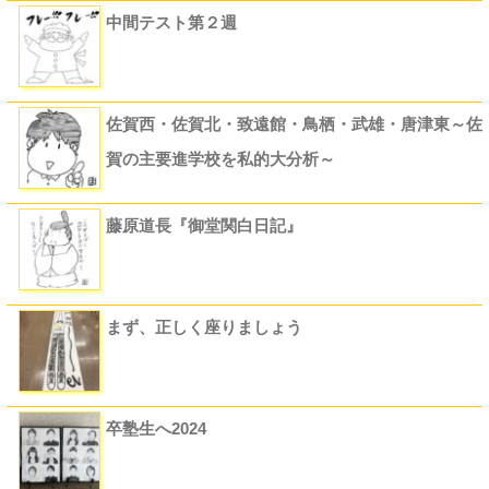
中間テスト第２週
佐賀西・佐賀北・致遠館・鳥栖・武雄・唐津東～佐
賀の主要進学校を私的大分析～
藤原道長『御堂関白日記』
まず、正しく座りましょう
卒塾生へ2024