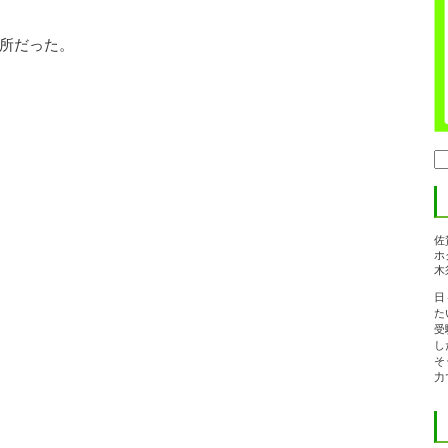
所だった。
検
索:
佐
ホ
木
日
た
受
し
そ
力