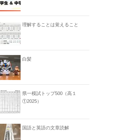
理解することは覚えること
白髪
県一模試トップ500（高１
①2025）
国語と英語の文章読解