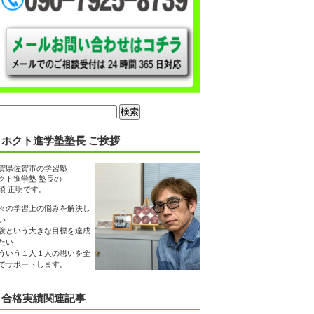
ホクト進学塾塾長 ご挨拶
賀県佐賀市の学習塾
クト進学塾 塾長の
須 正明です。
々の学習上の悩みを解決し
い
験という大きな目標を達成
たい
ういう１人１人の思いを全
でサポートします。
合格実績関連記事