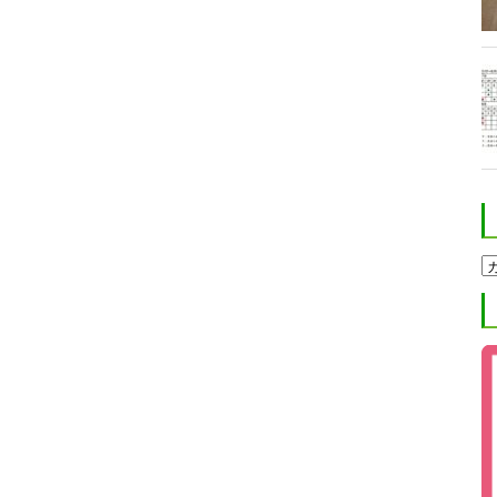
ホ
ク
ト
進
学
塾
ブ
ロ
グ
カ
テ
ゴ
リ