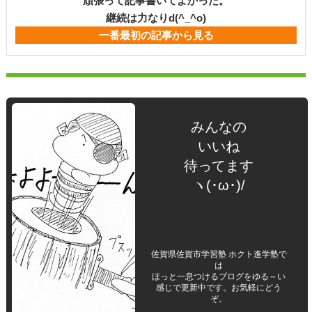
頑張って記事書いてよかった。
継続は力なりd(^_^o)
一番最初の記事から見る
みんなの
いいね
待ってます
ヽ(･ω･)/
佐賀県佐賀市学習塾 ホクト進学塾で
は
ほっと一息つけるブログをゆる～い
感じで更新中です。お気軽にどう
ぞ。