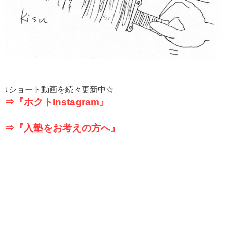
↓
ショート動画を続々更新中☆
⇒『ホクト
Instagram
』
⇒『入塾をお考えの方へ』