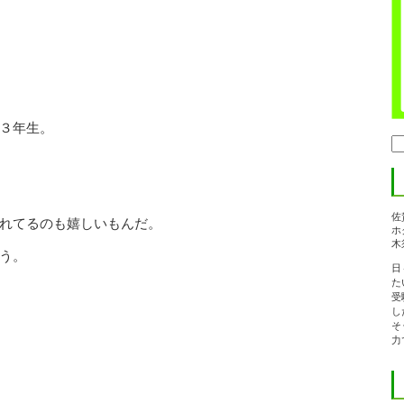
３年生。
検
索:
佐
れてるのも嬉しいもんだ。
ホ
木
う。
日
た
受
し
そ
力