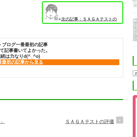
次の記事：
ＳＡＧＡテストの
評価
トブログ一番最初の記事
て記事書いてよかった。
続は力なりd(^_^o)
番最初の記事から見る
ホ
ク
ト
進
学
塾
ブ
ロ
グ
カ
テ
」
ＳＡＧＡテストの評価
ゴ
リ