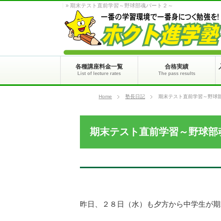
» 期末テスト直前学習～野球部魂パート２～
各種講座料金一覧
合格実績
List of lecture rates
The pass results
Home
塾長日記
期末テスト直前学習～野球
期末テスト直前学習～野球部
昨日、２８日（水）も夕方から中学生が期