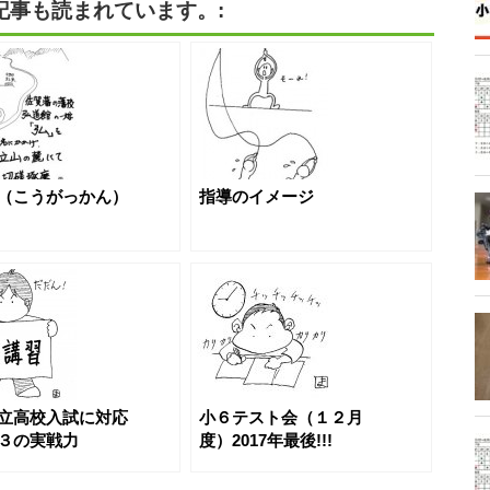
記事も読まれています。:
（こうがっかん）
指導のイメージ
立高校入試に対応
小６テスト会（１２月
３の実戦力
度）2017年最後!!!