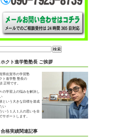
ホクト進学塾塾長 ご挨拶
賀県佐賀市の学習塾
クト進学塾 塾長の
須 正明です。
々の学習上の悩みを解決し
い
験という大きな目標を達成
たい
ういう１人１人の思いを全
でサポートします。
合格実績関連記事