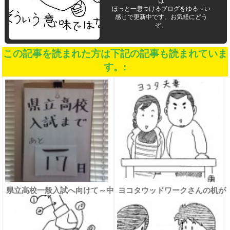
は
ほっと一息つけるブログをゆる～い
感じで更新中です。お気軽にどう
ぞ。
この記事を読まれた方は下記の記事も読まれていま
す。:
県立高校一般入試へ向けて～中
ヨコタウッドワークさんの机が
３ 気合いを入れ直そう～
届いた☆