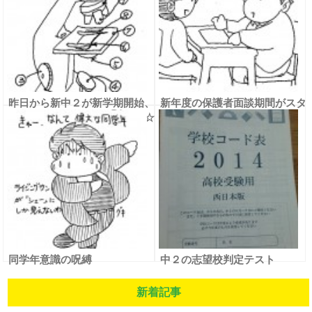
昨日から新中２が新学期開始、
新年度の保護者面談期間がスタ
そして中１は初めての夜授業☆
ート
同学年意識の呪縛
中２の志望校判定テスト
新着記事