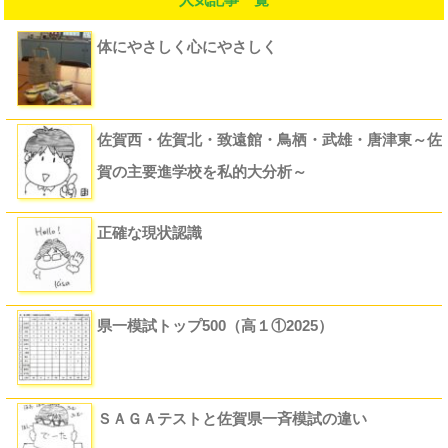
体にやさしく心にやさしく
佐賀西・佐賀北・致遠館・鳥栖・武雄・唐津東～佐
賀の主要進学校を私的大分析～
正確な現状認識
県一模試トップ500（高１①2025）
ＳＡＧＡテストと佐賀県一斉模試の違い