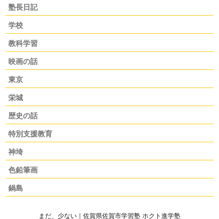
塾長日記
学校
教科学習
映画の話
東京
栄城
歴史の話
特別支援教育
神埼
色鉛筆画
鍋島
まだ、少ない｜佐賀県佐賀市学習塾 ホクト進学塾