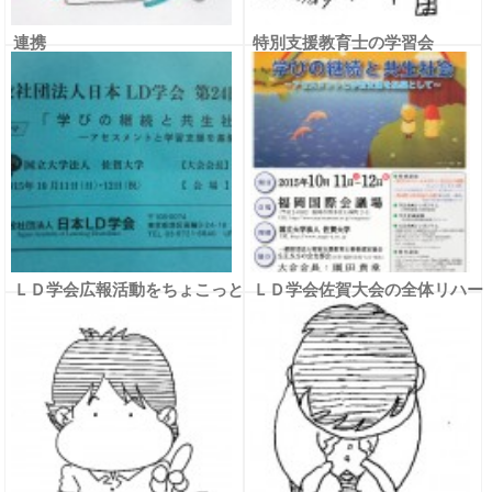
連携
特別支援教育士の学習会
ＬＤ学会広報活動をちょこっと
ＬＤ学会佐賀大会の全体リハー
報告
サル