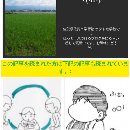
ヽ(･ω･)/
佐賀県佐賀市学習塾 ホクト進学塾で
は
ほっと一息つけるブログをゆる～い
感じで更新中です。お気軽にどう
ぞ。
この記事を読まれた方は下記の記事も読まれていま
す。: