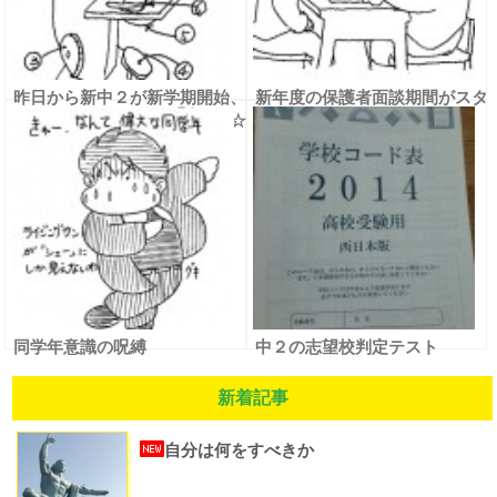
昨日から新中２が新学期開始、
新年度の保護者面談期間がスタ
そして中１は初めての夜授業☆
ート
同学年意識の呪縛
中２の志望校判定テスト
新着記事
自分は何をすべきか