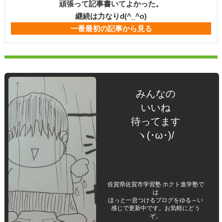
頑張って記事書いてよかった。
継続は力なりd(^_^o)
一番最初の記事から見る
みんなの
いいね
待ってます
ヽ(･ω･)/
佐賀県佐賀市学習塾 ホクト進学塾で
は
ほっと一息つけるブログをゆる～い
感じで更新中です。お気軽にどう
ぞ。