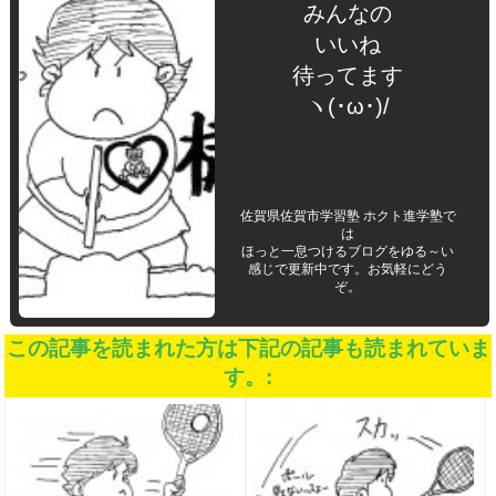
みんなの
いいね
待ってます
ヽ(･ω･)/
佐賀県佐賀市学習塾 ホクト進学塾で
は
ほっと一息つけるブログをゆる～い
感じで更新中です。お気軽にどう
ぞ。
この記事を読まれた方は下記の記事も読まれていま
す。: