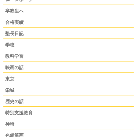
卒塾生へ
合格実績
塾長日記
学校
教科学習
映画の話
東京
栄城
歴史の話
特別支援教育
神埼
色鉛筆画