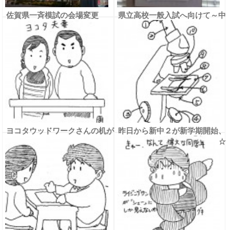
佐賀県一斉模試の会場変更
県立高校一般入試へ向けて～中
３ 気合いを入れ直そう～
ヨコタウッドワークさんの机が
昨日から新中２が新学期開始、
届いた☆
そして中１は初めての夜授業☆