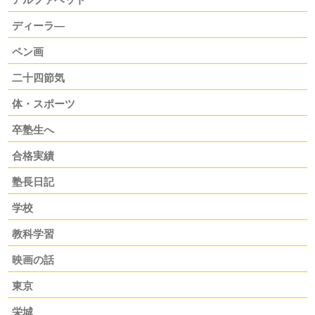
ディーラ―
ペン画
二十四節気
体・スポーツ
卒塾生へ
合格実績
塾長日記
学校
教科学習
映画の話
東京
栄城