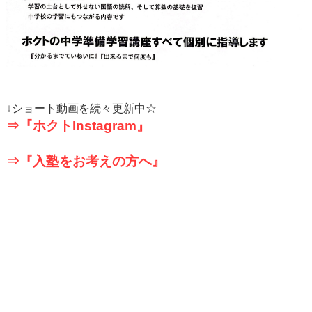
↓
ショート動画を続々更新中☆
⇒『ホクト
Instagram
』
⇒『入塾をお考えの方へ』