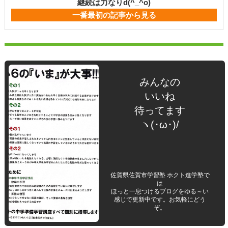
継続は力なりd(^_^o)
一番最初の記事から見る
みんなの
いいね
待ってます
ヽ(･ω･)/
佐賀県佐賀市学習塾 ホクト進学塾で
は
ほっと一息つけるブログをゆる～い
感じで更新中です。お気軽にどう
ぞ。