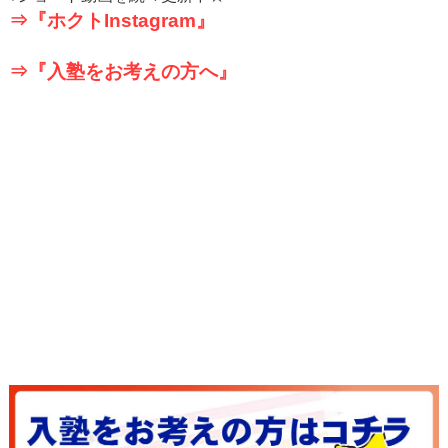
⇒『ホクト
Instagram
』
⇒『入塾をお考えの方へ』