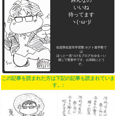
みんなの
いいね
待ってます
ヽ(･ω･)/
佐賀県佐賀市学習塾 ホクト進学塾で
は
ほっと一息つけるブログをゆる～い
感じで更新中です。お気軽にどう
ぞ。
この記事を読まれた方は下記の記事も読まれていま
す。: