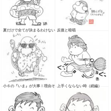
夏だけで全てが決まるわけない
反復と暗唱
小６の『いま』が大事！理由そ
上手くならない時（続編）
の２