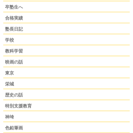
卒塾生へ
合格実績
塾長日記
学校
教科学習
映画の話
東京
栄城
歴史の話
特別支援教育
神埼
色鉛筆画