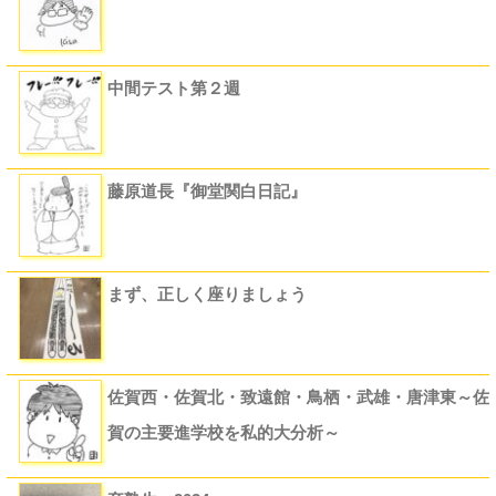
中間テスト第２週
藤原道長『御堂関白日記』
まず、正しく座りましょう
佐賀西・佐賀北・致遠館・鳥栖・武雄・唐津東～佐
賀の主要進学校を私的大分析～