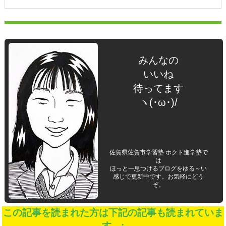
みんなの
いいね
待ってます
ヽ(･ω･)/
佐賀県佐賀市学習塾 ホクト進学塾で
は
ほっと一息つけるブログをゆる～い
感じで更新中です。お気軽にどう
ぞ。
この記事を読まれた方は下記の記事も読まれていま
す。: