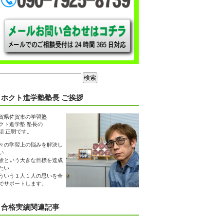
ホクト進学塾塾長 ご挨拶
賀県佐賀市の学習塾
クト進学塾 塾長の
須 正明です。
々の学習上の悩みを解決し
い
験という大きな目標を達成
たい
ういう１人１人の思いを全
でサポートします。
合格実績関連記事