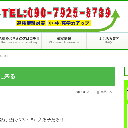
入塾をお考えの方はコチラ
教室情報
よくある質問
For those who are thinking
Classroom information
FAQs
問に来る
に来る
2018.03.31
卒塾生へ
数は歴代ベスト３に入る子だろう。