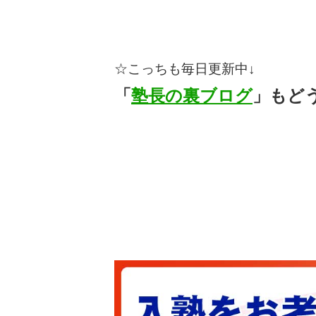
☆
こっちも毎日更新中↓
「
塾長の裏ブログ
」もど