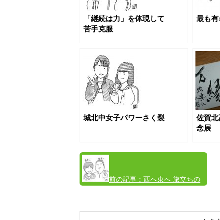
「継続は力」を体現して
最も有
苦手克服
城北中女子パワーさく裂
佐賀北
念展
前の記事：
西へ東へ 旅立ちの
報告