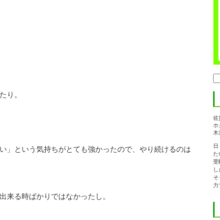
検
索:
たり。
佐
ホ
木
日
い」という気持ちがとても強かったので、やり続けるのは
た
受
し
そ
力
出来る時ばかりではなかったし。