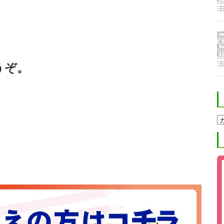
うぞ。
ホ
ク
ト
進
学
塾
ブ
ロ
グ
カ
テ
ゴ
リ