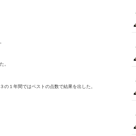
。
た。
３の１年間ではベストの点数で結果を出した。