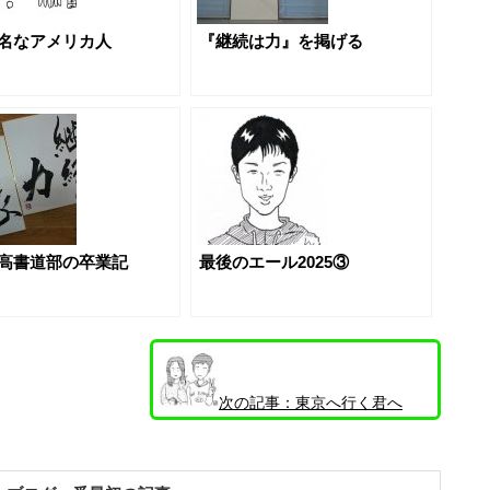
名なアメリカ人
『継続は力』を掲げる
高書道部の卒業記
最後のエール2025③
次の記事：
東京へ行く君へ