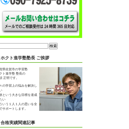
ホクト進学塾塾長 ご挨拶
賀県佐賀市の学習塾
クト進学塾 塾長の
須 正明です。
々の学習上の悩みを解決し
い
験という大きな目標を達成
たい
ういう１人１人の思いを全
でサポートします。
合格実績関連記事