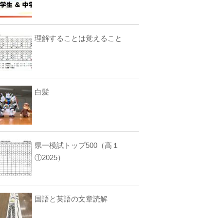
理解することは覚えること
白髪
県一模試トップ500（高１
①2025）
国語と英語の文章読解