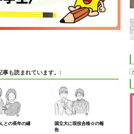
ホ
記事も読まれています。:
ク
ト
進
学
塾
ブ
ロ
グ
カ
テ
ゴ
んとの長年の縁
国立大に現役合格☆の報
リ
告