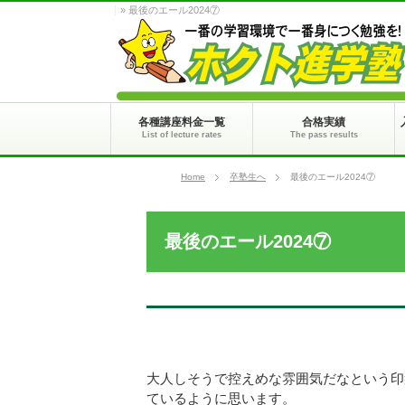
» 最後のエール2024⑦
各種講座料金一覧
合格実績
List of lecture rates
The pass results
Home
卒塾生へ
最後のエール2024⑦
最後のエール2024⑦
大人しそうで控えめな雰囲気だなという印
ているように思います。