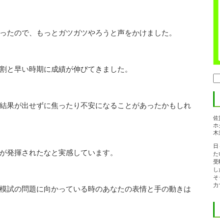
ったので、もっとガツガツやろうと声をかけました。
割と早い時期に成績が伸びてきました。
検
索:
結果が出せずに焦ったり不安になることがあったかもしれ
佐
ホ
木
日
が発揮されたなと実感しています。
た
受
し
そ
力
模試の問題に向かっている時のあなたの表情と手の動きは