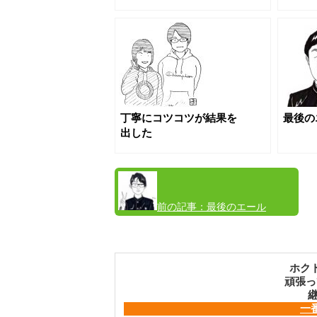
丁寧にコツコツが結果を
最後の
出した
前の記事：
最後のエール
2024⑥
ホク
頑張っ
継
一