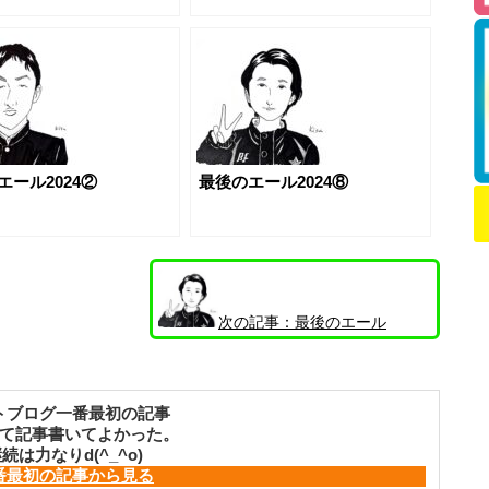
エール2024②
最後のエール2024⑧
次の記事：
最後のエール
2024⑧
トブログ一番最初の記事
て記事書いてよかった。
続は力なりd(^_^o)
番最初の記事から見る