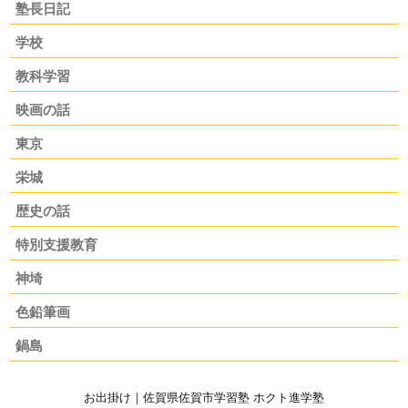
塾長日記
学校
教科学習
映画の話
東京
栄城
歴史の話
特別支援教育
神埼
色鉛筆画
鍋島
お出掛け｜佐賀県佐賀市学習塾 ホクト進学塾