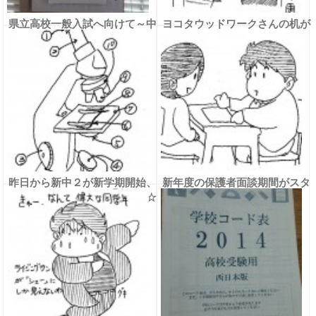
県立高校一般入試へ向けて～中
ヨコタウッドワークさんの机が
３ 気合いを入れ直そう～
届いた☆
昨日から新中２が新学期開始、
新年度の保護者面談期間がスタ
そして中１は初めての夜授業☆
ート