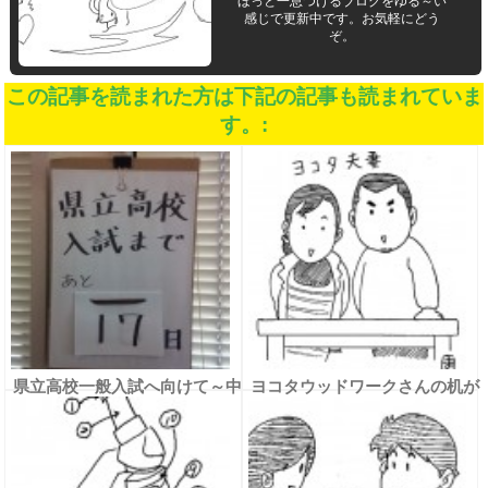
ほっと一息つけるブログをゆる～い
感じで更新中です。お気軽にどう
ぞ。
この記事を読まれた方は下記の記事も読まれていま
す。:
県立高校一般入試へ向けて～中
ヨコタウッドワークさんの机が
３ 気合いを入れ直そう～
届いた☆