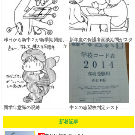
昨日から新中２が新学期開始、
新年度の保護者面談期間がスタ
そして中１は初めての夜授業☆
ート
同学年意識の呪縛
中２の志望校判定テスト
新着記事