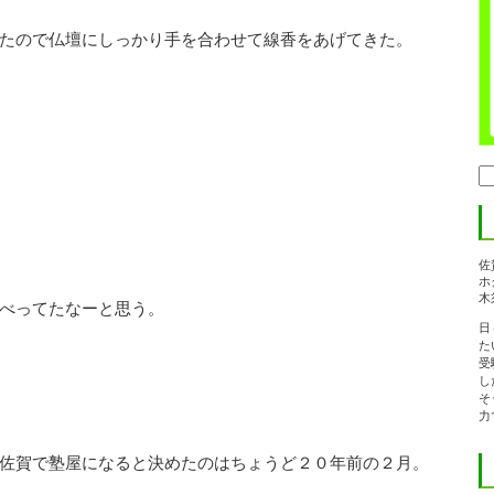
たので仏壇にしっかり手を合わせて線香をあげてきた。
検
索:
佐
ホ
木
べってたなーと思う。
日
た
受
し
そ
力
佐賀で塾屋になると決めたのはちょうど２０年前の２月。