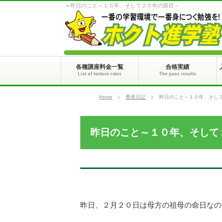
» 昨日のこと～１０年、そして２０年の節目～
各種講座料金一覧
合格実績
List of lecture rates
The pass results
Home
塾長日記
昨日のこと～１０年、そし
昨日のこと～１０年、そして
昨日、２月２０日は母方の祖母の命日なの