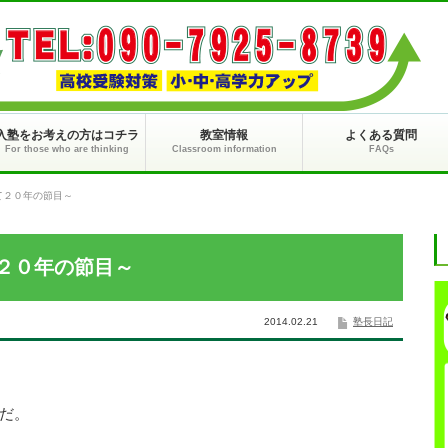
入塾をお考えの方はコチラ
教室情報
よくある質問
For those who are thinking
Classroom information
FAQs
て２０年の節目～
２０年の節目～
2014.02.21
塾長日記
だ。