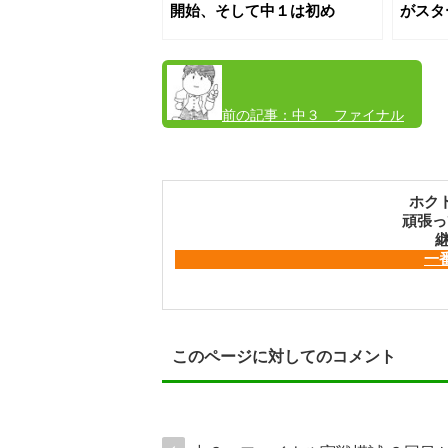
開始、そして中１は初め
がスタ
ての夜授業☆
前の記事：
中３ ファイナル
実戦模試 ３回目が終了
ホク
頑張っ
継
一
このページに対してのコメント