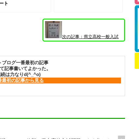
ート
次の記事：
県立高校一般入試
へ向けて～中３ 気合いを入れ直そう～
トブログ一番最初の記事
て記事書いてよかった。
続は力なりd(^_^o)
番最初の記事から見る