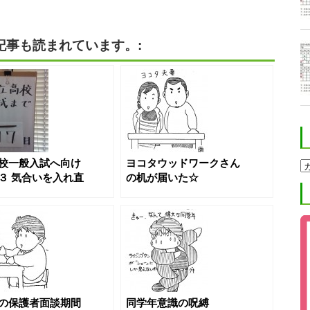
記事も読まれています。:
校一般入試へ向け
ヨコタウッドワークさん
ホ
ク
３ 気合いを入れ直
の机が届いた☆
ト
進
学
塾
ブ
ロ
グ
カ
テ
ゴ
リ
の保護者面談期間
同学年意識の呪縛