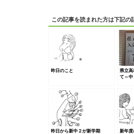
この記事を読まれた方は下記の
昨日のこと
県立高
て～中
そう～
昨日から新中２が新学期
新年度