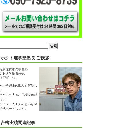
ホクト進学塾塾長 ご挨拶
賀県佐賀市の学習塾
クト進学塾 塾長の
須 正明です。
々の学習上の悩みを解決し
い
験という大きな目標を達成
たい
ういう１人１人の思いを全
でサポートします。
合格実績関連記事