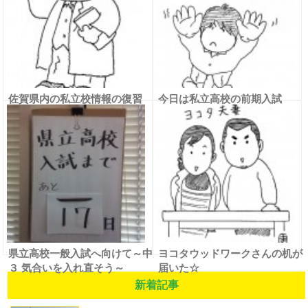
佐賀県内の私立校情報の復習
今日は私立高校の前期入試
②（佐賀女子、北陵）
県立高校一般入試へ向けて～中
ヨコタウッドワークさんの机が
３ 気合いを入れ直そう～
届いた☆
新着記事