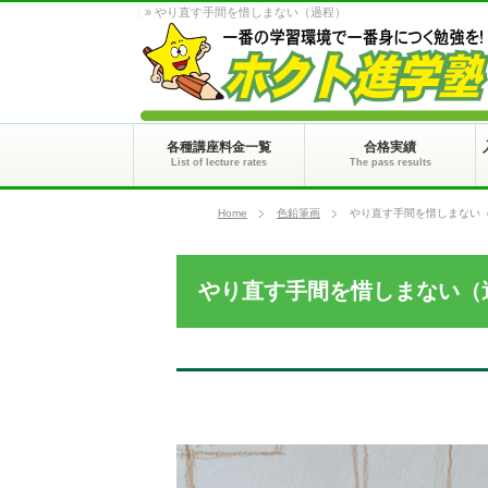
» やり直す手間を惜しまない（過程）
各種講座料金一覧
合格実績
List of lecture rates
The pass results
Home
色鉛筆画
やり直す手間を惜しまない
やり直す手間を惜しまない（