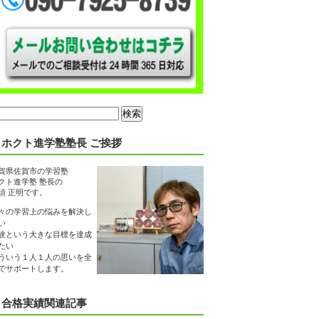
ホクト進学塾塾長 ご挨拶
賀県佐賀市の学習塾
クト進学塾 塾長の
須 正明です。
々の学習上の悩みを解決し
い
験という大きな目標を達成
たい
ういう１人１人の思いを全
でサポートします。
合格実績関連記事