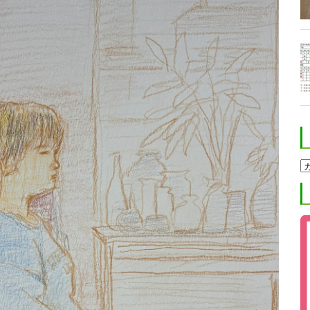
ホ
ク
ト
進
学
塾
ブ
ロ
グ
カ
テ
ゴ
リ