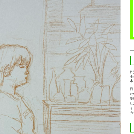
検
索:
佐
ホ
木
日
た
受
し
そ
力