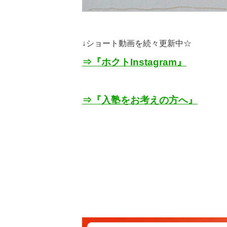
↓
ショート動画を続々更新中☆
⇒『ホクト
Instagram
』
⇒『入塾をお考えの方へ』