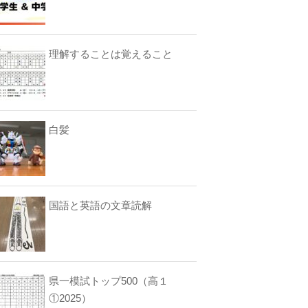
理解することは覚えること
白髪
国語と英語の文章読解
県一模試トップ500（高１
①2025）