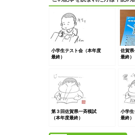
小学生テスト会（本年度
佐賀県
最終）
最終）
第３回佐賀県一斉模試
小学生
（本年度最終）
最終）