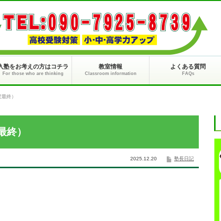
入塾をお考えの方はコチラ
教室情報
よくある質問
For those who are thinking
Classroom information
FAQs
度最終）
最終）
2025.12.20
塾長日記