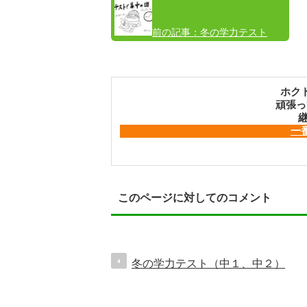
前の記事：
冬の学力テスト
（中１、中２）
ホク
頑張っ
継
一
このページに対してのコメント
冬の学力テスト（中１、中２）