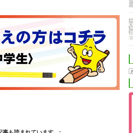
ホ
ク
ト
進
学
塾
ブ
ロ
グ
カ
テ
ゴ
リ
記事も読まれています。: