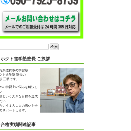
ホクト進学塾塾長 ご挨拶
賀県佐賀市の学習塾
クト進学塾 塾長の
須 正明です。
々の学習上の悩みを解決し
い
験という大きな目標を達成
たい
ういう１人１人の思いを全
でサポートします。
合格実績関連記事