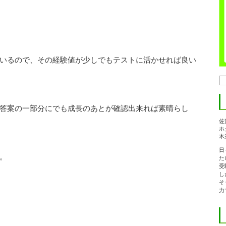
いるので、その経験値が少しでもテストに活かせれば良い
検
索:
答案の一部分にでも成長のあとが確認出来れば素晴らし
佐
ホ
木
日
。
た
受
し
そ
力