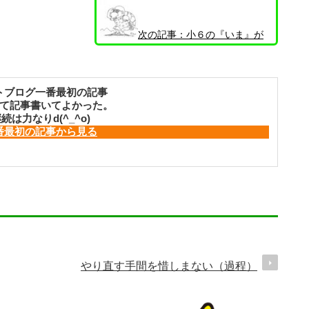
次の記事：
小６の『いま』が
大事！理由その１
トブログ一番最初の記事
て記事書いてよかった。
続は力なりd(^_^o)
番最初の記事から見る
やり直す手間を惜しまない（過程）