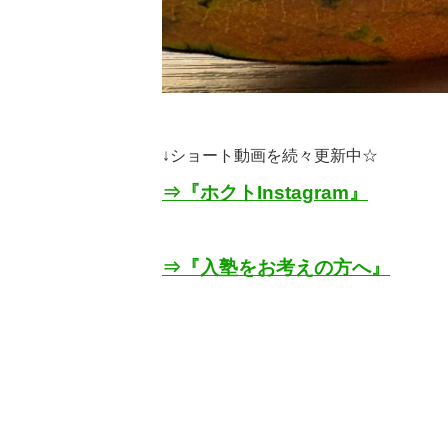
↓
ショート動画を続々更新中☆
⇒『ホクト
Instagram
』
⇒『入塾をお考えの方へ』