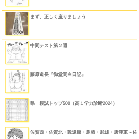
まず、正しく座りましょう
中間テスト第２週
藤原道長『御堂関白日記』
県一模試トップ500（高１学力診断2024）
佐賀西・佐賀北・致遠館・鳥栖・武雄・唐津東～佐