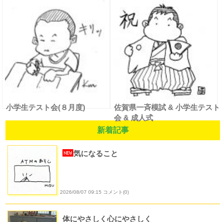
最終）
最終）
小学生テスト会(８月度)
佐賀県一斉模試 & 小学生テスト
会 & 成人式
新着記事
気になること
2026/08/07 09:15 コメント(0)
体にやさしく心にやさしく