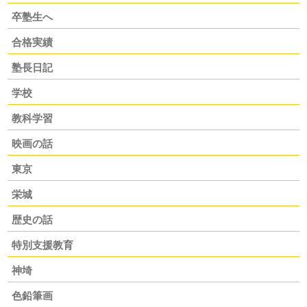
卒塾生へ
合格実績
塾長日記
学校
教科学習
映画の話
東京
栄城
歴史の話
特別支援教育
神埼
色鉛筆画