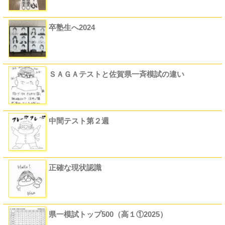
卒塾生へ2024
ＳＡＧＡテストと佐賀県一斉模試の違い
中間テスト第２週
正確な現状認識
県一模試トップ500（高１①2025）