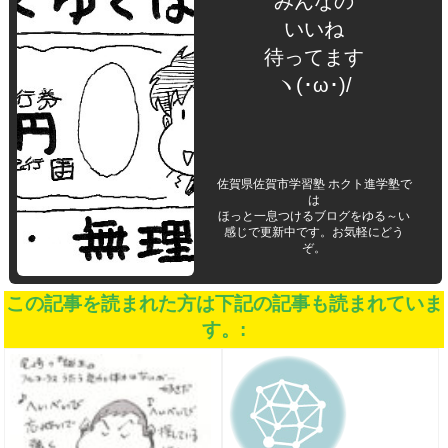
みんなの
いいね
待ってます
ヽ(･ω･)/
佐賀県佐賀市学習塾 ホクト進学塾で
は
ほっと一息つけるブログをゆる～い
感じで更新中です。お気軽にどう
ぞ。
この記事を読まれた方は下記の記事も読まれていま
す。: