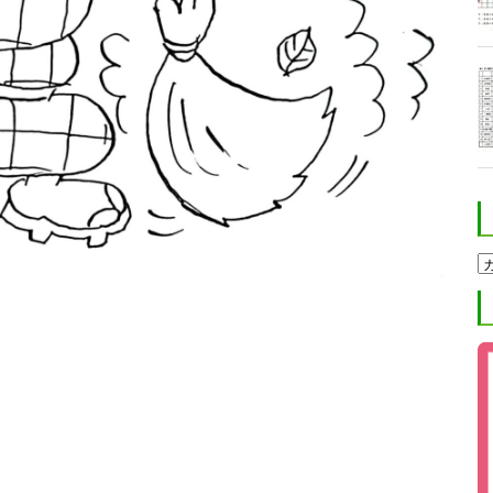
ホ
ク
ト
進
学
塾
ブ
ロ
グ
カ
テ
ゴ
リ