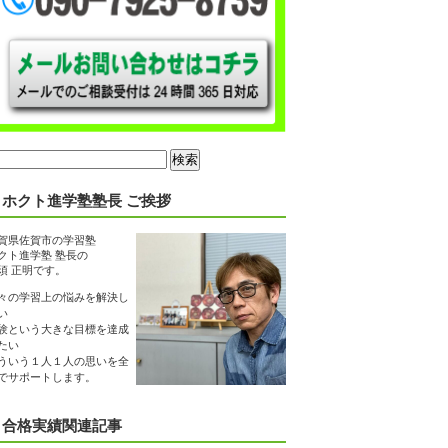
ホクト進学塾塾長 ご挨拶
賀県佐賀市の学習塾
クト進学塾 塾長の
須 正明です。
々の学習上の悩みを解決し
い
験という大きな目標を達成
たい
ういう１人１人の思いを全
でサポートします。
合格実績関連記事