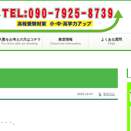
入塾をお考えの方はコチラ
教室情報
よくある質問
For those who are thinking
Classroom information
FAQs
2025.10.07
塾長日記
・・・。