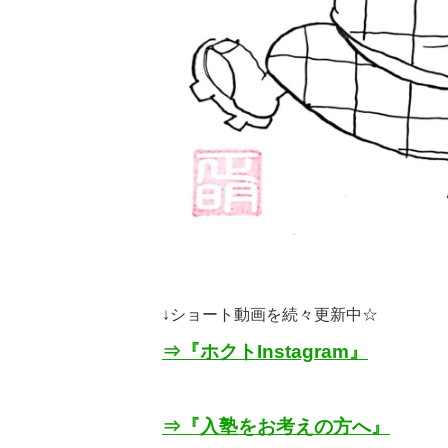
↓
ショート動画を続々更新中☆
⇒『ホクト
Instagram
』
⇒『入塾をお考えの方へ』