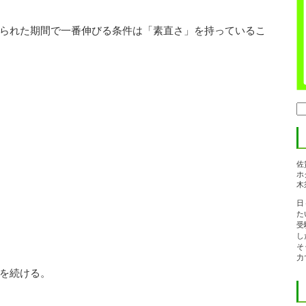
られた期間で一番伸びる条件は「素直さ」を持っているこ
検
索:
佐
ホ
木
日
た
受
し
そ
力
を続ける。