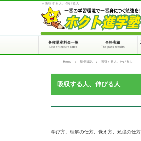
» 吸収する人、伸びる人
各種講座料金一覧
合格実績
List of lecture rates
The pass results
Home
塾長日記
吸収する人、伸びる人
吸収する人、伸びる人
学び方、理解の仕方、覚え方、勉強の仕方