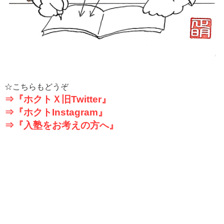
☆こちらもどうぞ
⇒『ホクトＸ旧
Twitter
』
⇒『ホクト
Instagram
』
⇒『入塾をお考えの方へ』