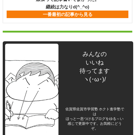
継続は力なりd(^_^o)
一番最初の記事から見る
みんなの
いいね
待ってます
ヽ(･ω･)/
佐賀県佐賀市学習塾 ホクト進学塾で
は
ほっと一息つけるブログをゆる～い
感じで更新中です。お気軽にどう
ぞ。