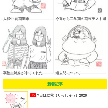
大和中 前期期末
今週から二学期の期末テスト週
間
卒塾生姉妹が来てくれた
過去問について
新着記事
昨日は立秋（りっしゅう）2026