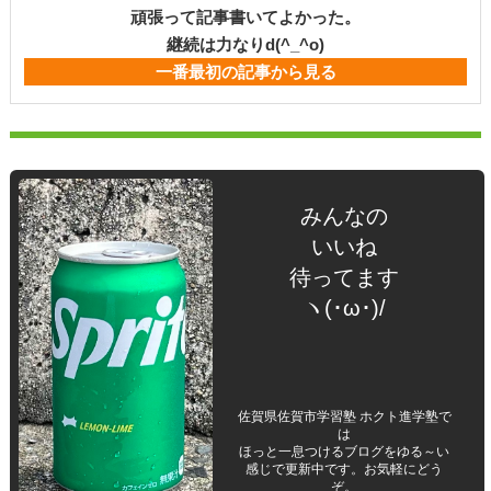
頑張って記事書いてよかった。
継続は力なりd(^_^o)
一番最初の記事から見る
みんなの
いいね
待ってます
ヽ(･ω･)/
佐賀県佐賀市学習塾 ホクト進学塾で
は
ほっと一息つけるブログをゆる～い
感じで更新中です。お気軽にどう
ぞ。