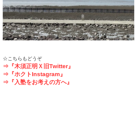
☆こちらもどうぞ
⇒『木須正明Ｘ旧
Twitter
』
⇒『ホクト
Instagram
』
⇒『入塾をお考えの方へ』