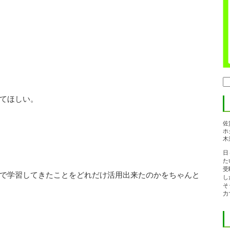
検
索:
てほしい。
佐
ホ
木
日
た
受
で学習してきたことをどれだけ活用出来たのかをちゃんと
し
そ
力