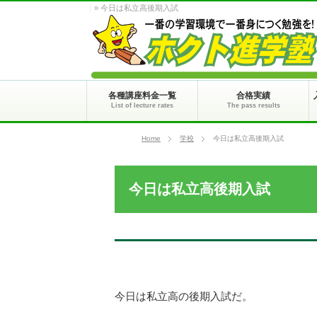
» 今日は私立高後期入試
各種講座料金一覧
合格実績
List of lecture rates
The pass results
Home
学校
今日は私立高後期入試
今日は私立高後期入試
今日は私立高の後期入試だ。