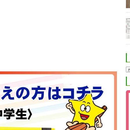
ホ
ク
ト
進
学
塾
ブ
ロ
グ
カ
テ
ゴ
リ