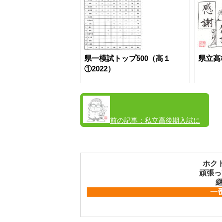
県一模試トップ500（高１
県立高
①2022）
前の記事：
私立高後期入試に
ついて
ホク
頑張っ
継
一