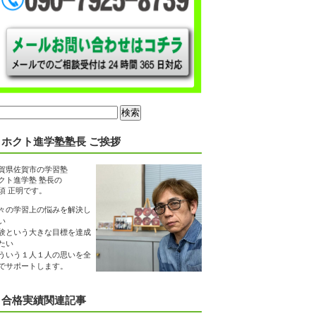
ホクト進学塾塾長 ご挨拶
賀県佐賀市の学習塾
クト進学塾 塾長の
須 正明です。
々の学習上の悩みを解決し
い
験という大きな目標を達成
たい
ういう１人１人の思いを全
でサポートします。
合格実績関連記事