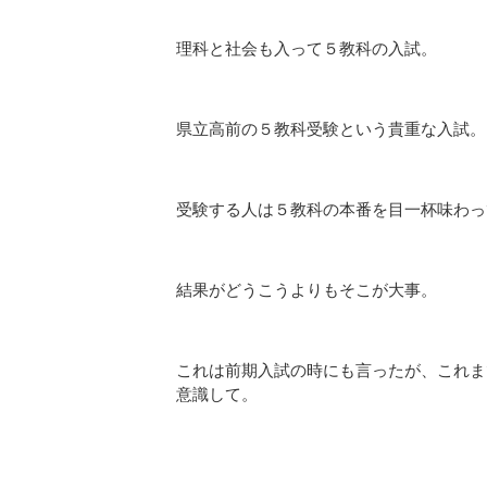
理科と社会も入って５教科の入試。
県立高前の５教科受験という貴重な入試。
受験する人は５教科の本番を目一杯味わっ
結果がどうこうよりもそこが大事。
これは前期入試の時にも言ったが、これま
意識して。