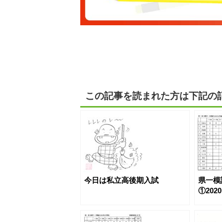
この記事を読まれた方は下記の
今日は私立高後期入試
県一模
①202