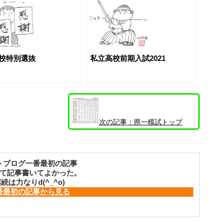
校特別選抜
私立高校前期入試2021
次の記事：
県一模試トップ
500（高２②2025~2026）
トブログ一番最初の記事
て記事書いてよかった。
続は力なりd(^_^o)
番最初の記事から見る