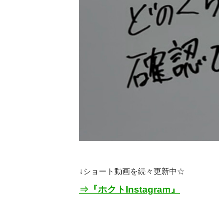
↓
ショート動画を続々更新中☆
⇒『ホクト
Instagram
』