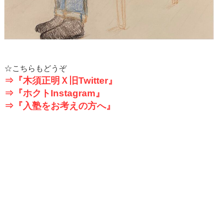
☆こちらもどうぞ
⇒『木須正明Ｘ旧
Twitter
』
⇒『ホクト
Instagram
』
⇒『入塾をお考えの方へ』