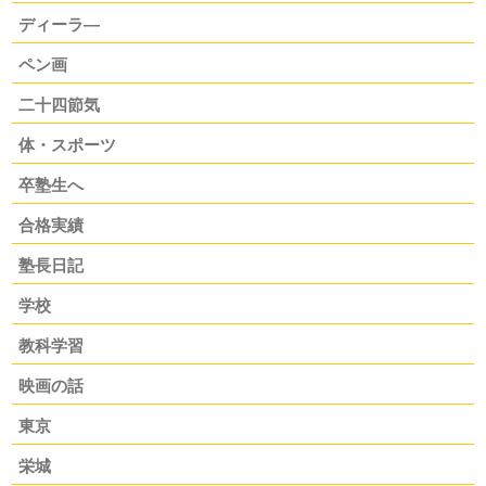
ディーラ―
ペン画
二十四節気
体・スポーツ
卒塾生へ
合格実績
塾長日記
学校
教科学習
映画の話
東京
栄城