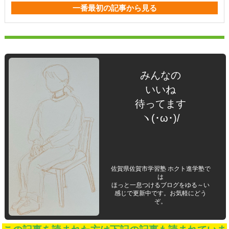
一番最初の記事から見る
みんなの
いいね
待ってます
ヽ(･ω･)/
佐賀県佐賀市学習塾 ホクト進学塾で
は
ほっと一息つけるブログをゆる～い
感じで更新中です。お気軽にどう
ぞ。