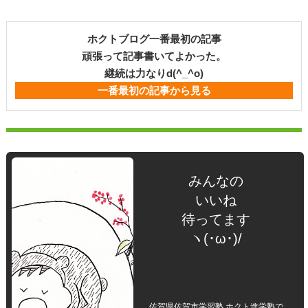
ホクトブログ一番最初の記事
頑張って記事書いてよかった。
継続は力なりd(^_^o)
一番最初の記事から見る
みんなの
いいね
待ってます
ヽ(･ω･)/
佐賀県佐賀市学習塾 ホクト進学塾で