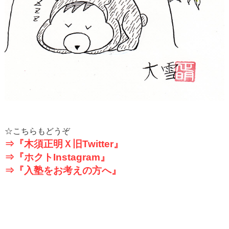
☆こちらもどうぞ
⇒『木須正明Ｘ旧
Twitter
』
⇒『ホクト
Instagram
』
⇒『入塾をお考えの方へ』