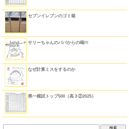
セブンイレブンのゴミ箱
サリーちゃんのパパからの喝!!!
なぜ計算ミスをするのか
県一模試トップ500（高３②2025）