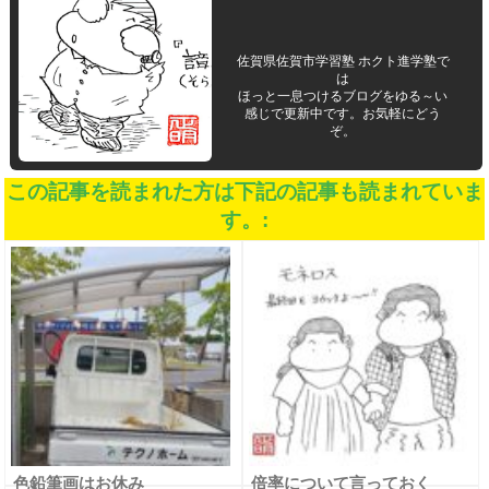
佐賀県佐賀市学習塾 ホクト進学塾で
は
ほっと一息つけるブログをゆる～い
感じで更新中です。お気軽にどう
ぞ。
この記事を読まれた方は下記の記事も読まれていま
す。:
色鉛筆画はお休み
倍率について言っておく