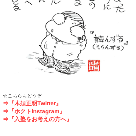
☆こちらもどうぞ
⇒『木須正明
Twitter
』
⇒『ホクト
Instagram
』
⇒『入塾をお考えの方へ』