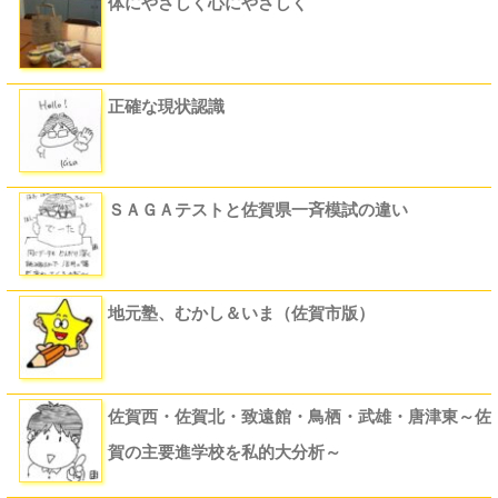
体にやさしく心にやさしく
正確な現状認識
ＳＡＧＡテストと佐賀県一斉模試の違い
地元塾、むかし＆いま（佐賀市版）
佐賀西・佐賀北・致遠館・鳥栖・武雄・唐津東～佐
賀の主要進学校を私的大分析～