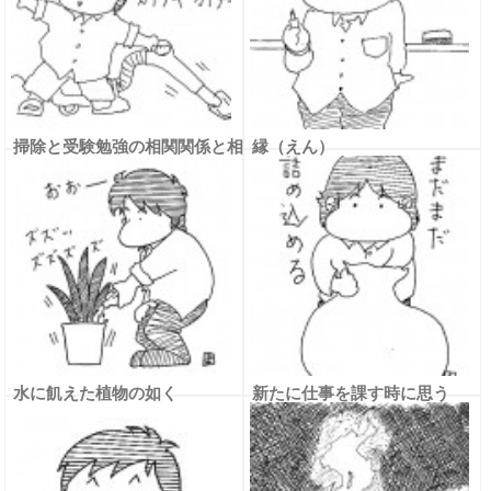
掃除と受験勉強の相関関係と相
縁（えん）
乗効果
水に飢えた植物の如く
新たに仕事を課す時に思う