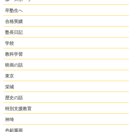
卒塾生へ
合格実績
塾長日記
学校
教科学習
映画の話
東京
栄城
歴史の話
特別支援教育
神埼
色鉛筆画