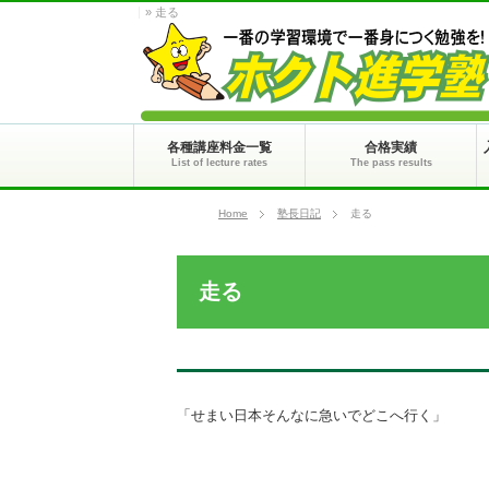
» 走る
各種講座料金一覧
合格実績
List of lecture rates
The pass results
Home
塾長日記
走る
走る
「せまい日本そんなに急いでどこへ行く」