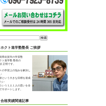
ホクト進学塾塾長 ご挨拶
賀県佐賀市の学習塾
クト進学塾 塾長の
須 正明です。
々の学習上の悩みを解決し
い
験という大きな目標を達成
たい
ういう１人１人の思いを全
でサポートします。
合格実績関連記事