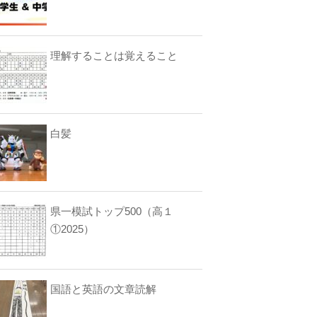
理解することは覚えること
白髪
県一模試トップ500（高１
①2025）
国語と英語の文章読解