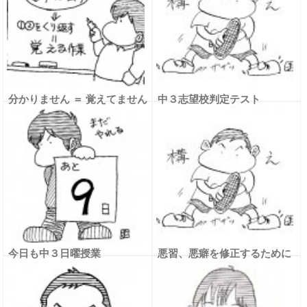
分かりません ＝ 覚えてません
中３志望校判定テスト
（2018.11月度）
今日も中３日曜授業
悪習、悪癖を修正するために