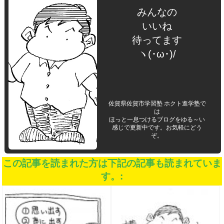
みんなの
いいね
待ってます
ヽ(･ω･)/
佐賀県佐賀市学習塾 ホクト進学塾で
は
ほっと一息つけるブログをゆる～い
感じで更新中です。お気軽にどう
ぞ。
この記事を読まれた方は下記の記事も読まれていま
す。: