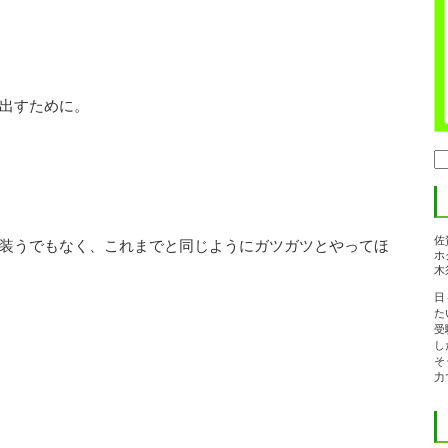
出すために。
検
索:
佐
装うでもなく、これまでと同じようにガツガツとやってほ
ホ
木
日
た
受
し
そ
力