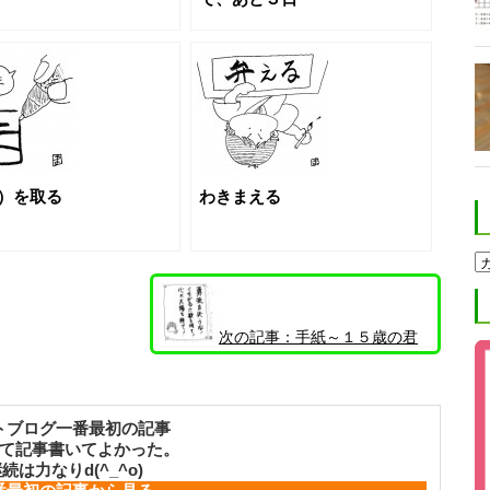
）を取る
わきまえる
ホ
ク
ト
進
学
次の記事：
手紙～１５歳の君
塾
たちへ～
ブ
ロ
グ
カ
テ
トブログ一番最初の記事
ゴ
て記事書いてよかった。
リ
続は力なりd(^_^o)