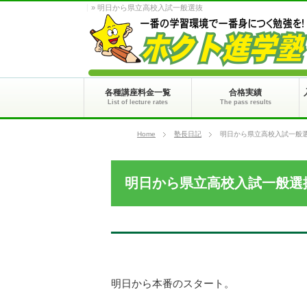
» 明日から県立高校入試一般選抜
各種講座料金一覧
合格実績
List of lecture rates
The pass results
Home
塾長日記
明日から県立高校入試一般
明日から県立高校入試一般選
明日から本番のスタート。