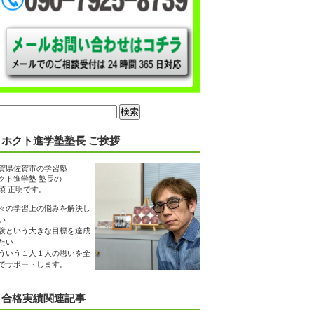
ホクト進学塾塾長 ご挨拶
賀県佐賀市の学習塾
クト進学塾 塾長の
須 正明です。
々の学習上の悩みを解決し
い
験という大きな目標を達成
たい
ういう１人１人の思いを全
でサポートします。
合格実績関連記事