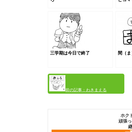
三学期は今日で終了
間（ま
前の記事：
わきまえる
ホク
頑張っ
継