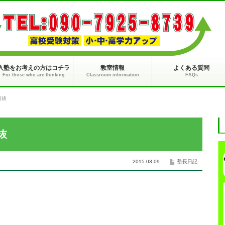
入塾をお考えの方はコチラ
教室情報
よくある質問
For those who are thinking
Classroom information
FAQs
選抜
抜
2015.03.09
塾長日記