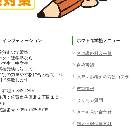
インフォメーション
ホクト進学塾メニュー
佐賀市の学習塾、
各種講座料金一覧
ホクト進学塾なら
小学生、中学生、
合格実績
高校受験に対して、
生徒の力量や性格に合わせて、個
入塾をお考えの方はコチラ
別指導致します。
教室情報
所在地 〒849-0919
住所：佐賀市兵庫北２丁目１６－
よくある質問
２５
電話番号：090-7925-8739
メール問い合わせ
個人情報保護方針