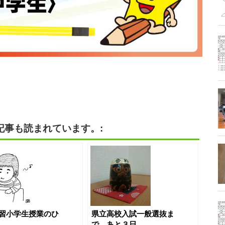
記事も読まれています。:
習小学生授業のひ
県立高校入試一般選抜ま
で、あと３日