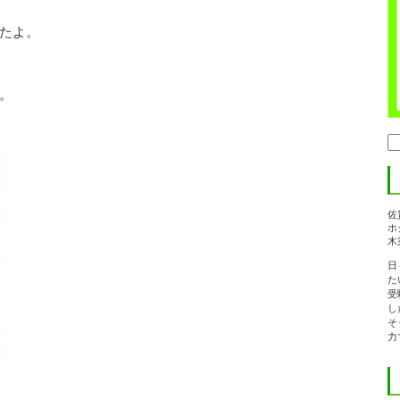
たよ。
。
検
索:
佐
ホ
木
日
た
受
し
そ
力