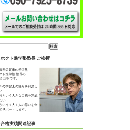
ホクト進学塾塾長 ご挨拶
賀県佐賀市の学習塾
クト進学塾 塾長の
須 正明です。
々の学習上の悩みを解決し
い
験という大きな目標を達成
たい
ういう１人１人の思いを全
でサポートします。
合格実績関連記事