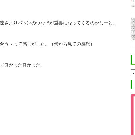
速さよりバトンのつなぎが重要になってくるのかなーと。
合う～って感じがした。（傍から見ての感想）
て良かった良かった。
ホ
ク
ト
進
学
塾
ブ
ロ
グ
カ
テ
ゴ
リ