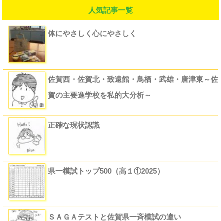
人気記事一覧
体にやさしく心にやさしく
佐賀西・佐賀北・致遠館・鳥栖・武雄・唐津東～佐
賀の主要進学校を私的大分析～
正確な現状認識
県一模試トップ500（高１①2025）
ＳＡＧＡテストと佐賀県一斉模試の違い