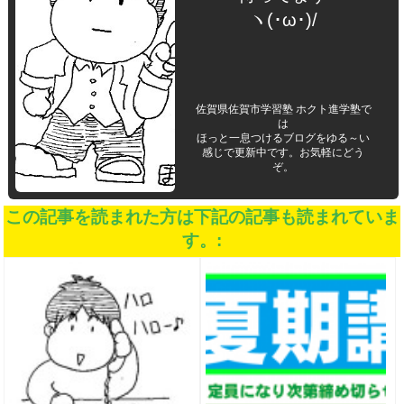
ヽ(･ω･)/
佐賀県佐賀市学習塾 ホクト進学塾で
は
ほっと一息つけるブログをゆる～い
感じで更新中です。お気軽にどう
ぞ。
この記事を読まれた方は下記の記事も読まれていま
す。: