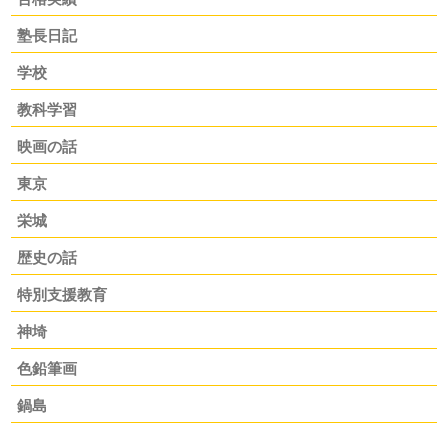
塾長日記
学校
教科学習
映画の話
東京
栄城
歴史の話
特別支援教育
神埼
色鉛筆画
鍋島