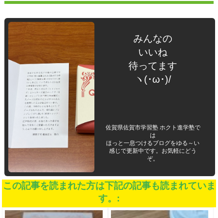
みんなの
いいね
待ってます
ヽ(･ω･)/
佐賀県佐賀市学習塾 ホクト進学塾で
は
ほっと一息つけるブログをゆる～い
感じで更新中です。お気軽にどう
ぞ。
この記事を読まれた方は下記の記事も読まれていま
す。: