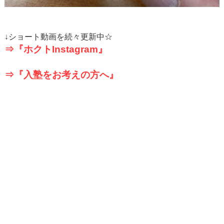
↓
ショート動画を続々更新中☆
⇒『ホクト
Instagram
』
⇒『入塾をお考えの方へ』