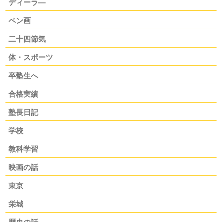
ディーラ―
ペン画
二十四節気
体・スポーツ
卒塾生へ
合格実績
塾長日記
学校
教科学習
映画の話
東京
栄城