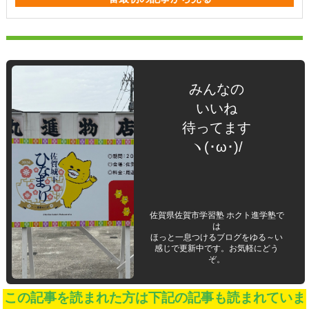
みんなの
いいね
待ってます
ヽ(･ω･)/
佐賀県佐賀市学習塾 ホクト進学塾で
は
ほっと一息つけるブログをゆる～い
感じで更新中です。お気軽にどう
ぞ。
この記事を読まれた方は下記の記事も読まれていま