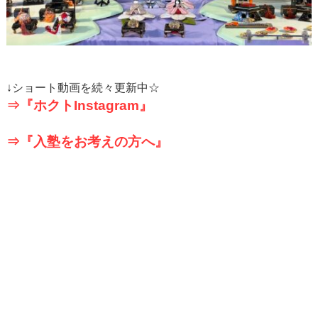
↓
ショート動画を続々更新中☆
⇒『ホクト
Instagram
』
⇒『入塾をお考えの方へ』