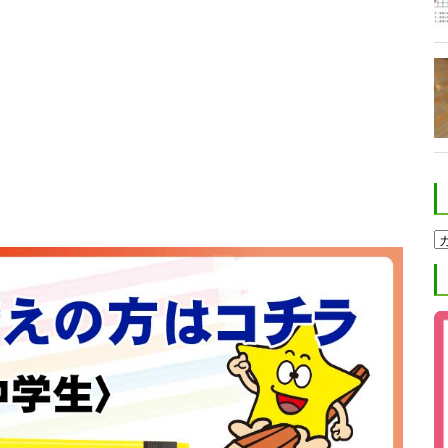
ホ
ク
ト
進
学
塾
ブ
ロ
グ
カ
テ
ゴ
リ