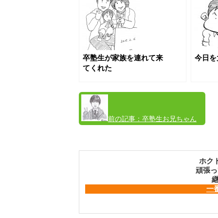
卒塾生が家族を連れて来
今日を
てくれた
前の記事：
卒塾生お兄ちゃん
大学合格の報告
ホク
頑張っ
継
一