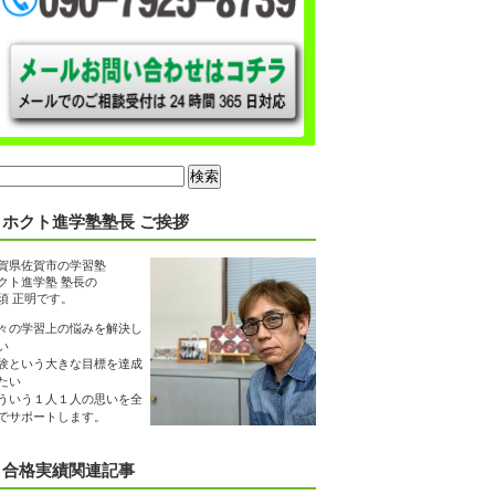
ホクト進学塾塾長 ご挨拶
賀県佐賀市の学習塾
クト進学塾 塾長の
須 正明です。
々の学習上の悩みを解決し
い
験という大きな目標を達成
たい
ういう１人１人の思いを全
でサポートします。
合格実績関連記事