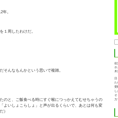
12年。
を１周したわけだ。
検
索:
佐
ホ
だそんなもんかという思いで複雑。
木
日
た
受
し
そ
たのと、ご飯食べる時にすぐ喉につっかえてむせちゃうの
力
「よいしょこらしょ」と声が出るくらいで、あとは何も変
だ）