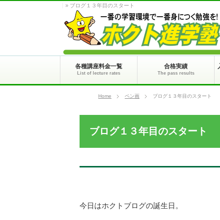
» ブログ１３年目のスタート
各種講座料金一覧
合格実績
List of lecture rates
The pass results
Home
ペン画
ブログ１３年目のスタート
ブログ１３年目のスタート
今日はホクトブログの誕生日。