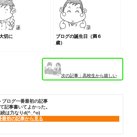
大切に
ブログの誕生日（満６
歳）
次の記事：
高校生から嬉しい
言葉を聞いた
トブログ一番最初の記事
て記事書いてよかった。
続は力なりd(^_^o)
番最初の記事から見る