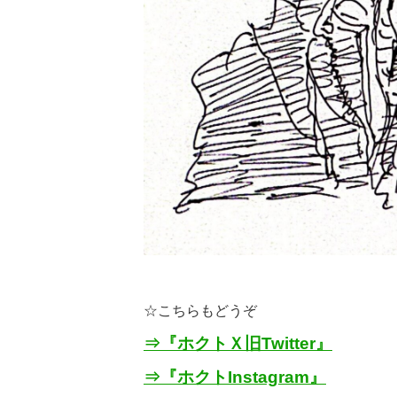
☆こちらもどうぞ
⇒『ホクトＸ旧
Twitter
』
⇒『ホクト
Instagram
』