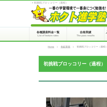
» 初挑戦ブロッコリー（過程）
各種講座料金一覧
合格実績
List of lecture rates
The pass results
Home
色鉛筆画
初挑戦ブロッコリー（過程
初挑戦ブロッコリー（過程）