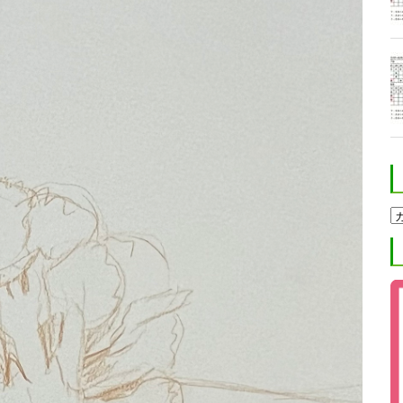
ホ
ク
ト
進
学
塾
ブ
ロ
グ
カ
テ
ゴ
リ