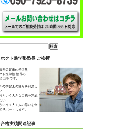
ホクト進学塾塾長 ご挨拶
賀県佐賀市の学習塾
クト進学塾 塾長の
須 正明です。
々の学習上の悩みを解決し
い
験という大きな目標を達成
たい
ういう１人１人の思いを全
でサポートします。
合格実績関連記事