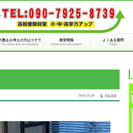
入塾をお考えの方はコチラ
教室情報
よくある質問
For those who are thinking
Classroom information
FAQs
）
2024.10.26
色鉛筆画