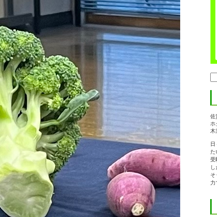
検
索:
佐
ホ
木
日
た
受
し
そ
力