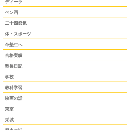
ディーラ―
ペン画
二十四節気
体・スポーツ
卒塾生へ
合格実績
塾長日記
学校
教科学習
映画の話
東京
栄城