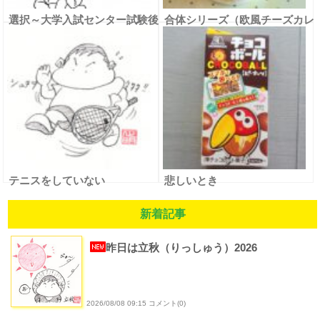
選択～大学入試センター試験後
合体シリーズ（欧風チーズカレ
の卒塾生～
ー＆みそ）
テニスをしていない
悲しいとき
新着記事
昨日は立秋（りっしゅう）2026
2026/08/08 09:15 コメント(0)