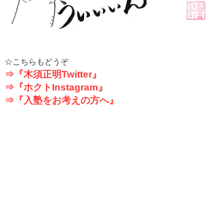
☆こちらもどうぞ
⇒『木須正明
Twitter
』
⇒『ホクト
Instagram
』
⇒『入塾をお考えの方へ』