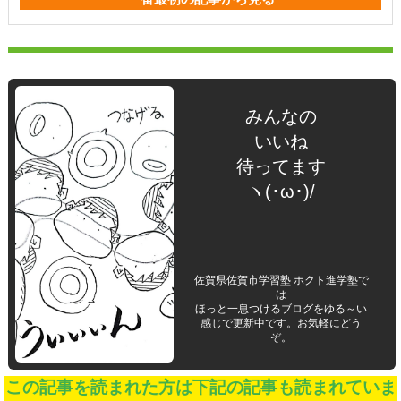
みんなの
いいね
待ってます
ヽ(･ω･)/
佐賀県佐賀市学習塾 ホクト進学塾で
は
ほっと一息つけるブログをゆる～い
感じで更新中です。お気軽にどう
ぞ。
この記事を読まれた方は下記の記事も読まれていま