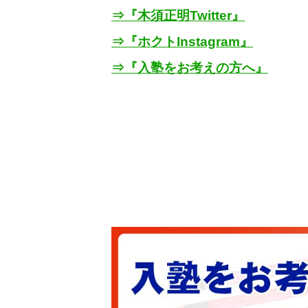
⇒『木須正明
Twitter
』
⇒『ホクト
Instagram
』
⇒『入塾をお考えの方へ』