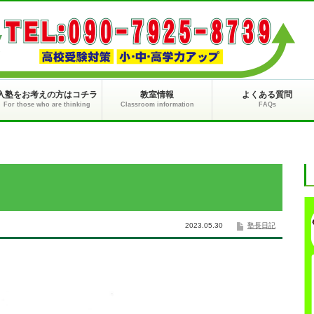
入塾をお考えの方はコチラ
教室情報
よくある質問
For those who are thinking
Classroom information
FAQs
2023.05.30
塾長日記