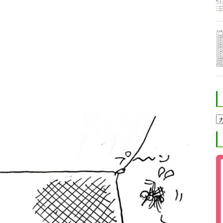
ホ
ク
ト
進
学
塾
ブ
ロ
グ
カ
テ
ゴ
リ