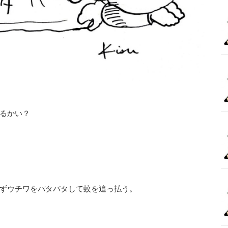
るかい？
ずウチワをパタパタして蚊を追っ払う。