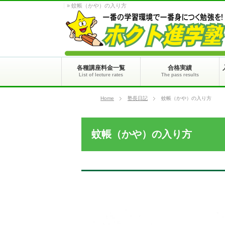
» 蚊帳（かや）の入り方
各種講座料金一覧
合格実績
List of lecture rates
The pass results
Home
塾長日記
蚊帳（かや）の入り方
蚊帳（かや）の入り方