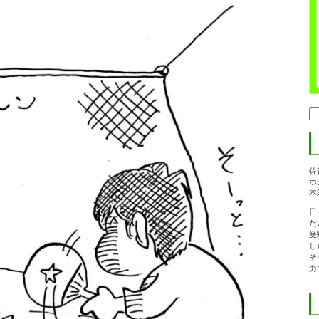
検
索:
佐
ホ
木
日
た
受
し
そ
力