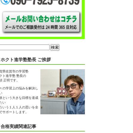
ホクト進学塾塾長 ご挨拶
賀県佐賀市の学習塾
クト進学塾 塾長の
須 正明です。
々の学習上の悩みを解決し
い
験という大きな目標を達成
たい
ういう１人１人の思いを全
でサポートします。
合格実績関連記事