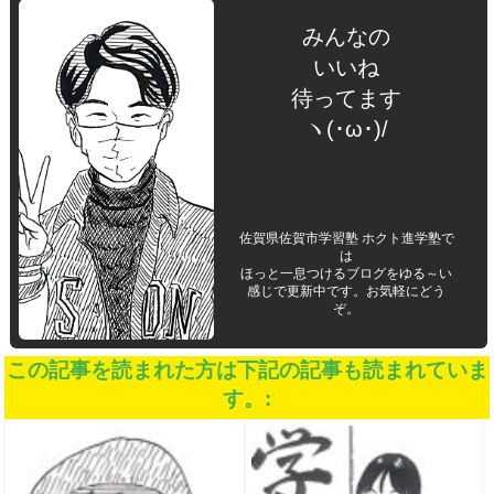
みんなの
いいね
待ってます
ヽ(･ω･)/
佐賀県佐賀市学習塾 ホクト進学塾で
は
ほっと一息つけるブログをゆる～い
感じで更新中です。お気軽にどう
ぞ。
この記事を読まれた方は下記の記事も読まれていま
す。: