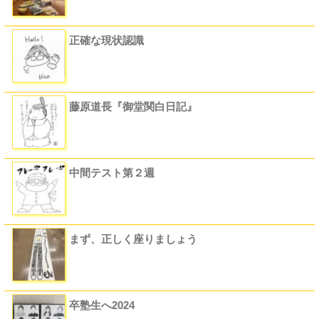
正確な現状認識
藤原道長『御堂関白日記』
中間テスト第２週
まず、正しく座りましょう
卒塾生へ2024