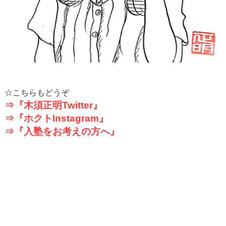
☆こちらもどうぞ
⇒『木須正明Twitter』
⇒『ホクトInstagram』
⇒『入塾をお考えの方へ』