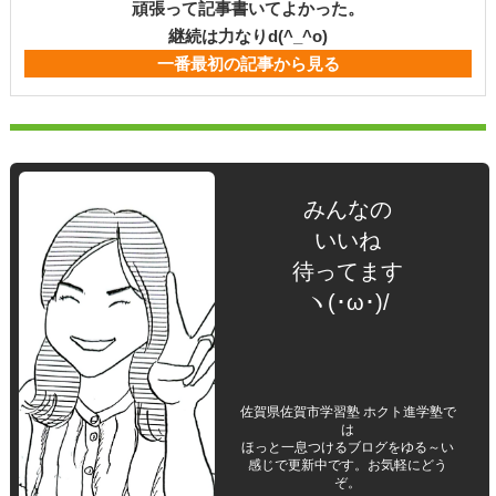
頑張って記事書いてよかった。
継続は力なりd(^_^o)
一番最初の記事から見る
みんなの
いいね
待ってます
ヽ(･ω･)/
佐賀県佐賀市学習塾 ホクト進学塾で
は
ほっと一息つけるブログをゆる～い
感じで更新中です。お気軽にどう
ぞ。